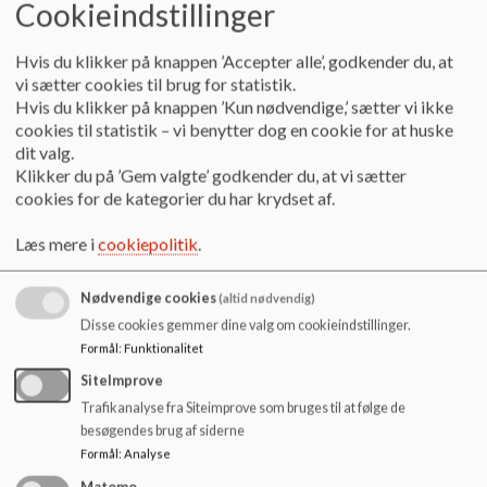
Cookieindstillinger
Elverhøjens Skole har fået ny
hjemmeside
Hvis du klikker på knappen ’Accepter alle’, godkender du, at
vi sætter cookies til brug for statistik.
Gå til Elverhøjens Skoles hjemmeside
Hvis du klikker på knappen ’Kun nødvendige,’ sætter vi ikke
cookies til statistik – vi benytter dog en cookie for at huske
Læs mere
dit valg.
Klikker du på ’Gem valgte’ godkender du, at vi sætter
cookies for de kategorier du har krydset af.
Læs mere i
cookiepolitik
.
Nødvendige cookies
(altid nødvendig)
Disse cookies gemmer dine valg om cookieindstillinger.
Formål
:
Funktionalitet
SiteImprove
Trafikanalyse fra Siteimprove som bruges til at følge de
besøgendes brug af siderne
Formål
:
Analyse