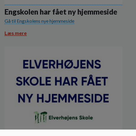
o
l
Engskolen har fået ny hjemmeside
d
Gå til Engskolens nye hjemmeside
e
t
Læs mere