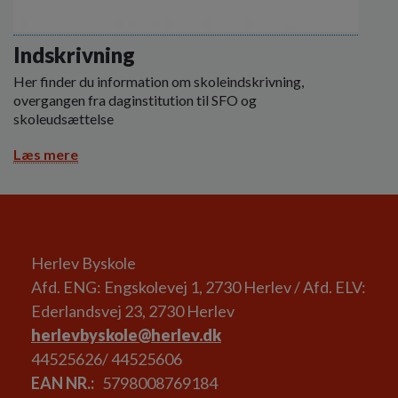
Indskrivning
Her finder du information om skoleindskrivning,
overgangen fra daginstitution til SFO og
skoleudsættelse
Læs mere
Herlev Byskole
Afd. ENG: Engskolevej 1, 2730 Herlev / Afd. ELV:
Ederlandsvej 23, 2730 Herlev
herlevbyskole@herlev.dk
44525626/ 44525606
EAN NR.
5798008769184